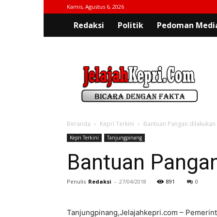
Kamis, Agustus 6, 2026
Redaksi
Politik
Pedoman Media
jelajahkepri.com
Beranda
Kepri Terkini
Bantuan Pangan dilakukan
Kepri Terkini
Tanjungpinang
Bantuan Pangan
Penulis
Redaksi
-
27/04/2018
891
0
Tanjungpinang,Jelajahkepri.com – Pemerin