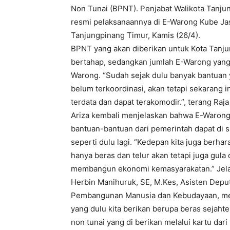
Non Tunai (BPNT). Penjabat Walikota Tanju
resmi pelaksanaannya di E-Warong Kube Jas
Tanjungpinang Timur, Kamis (26/4).
BPNT yang akan diberikan untuk Kota Tanju
bertahap, sedangkan jumlah E-Warong yang 
Warong. “Sudah sejak dulu banyak bantuan y
belum terkoordinasi, akan tetapi sekarang 
terdata dan dapat terakomodir.”, terang Raj
Ariza kembali menjelaskan bahwa E-Warong 
bantuan-bantuan dari pemerintah dapat di s
seperti dulu lagi. “Kedepan kita juga berha
hanya beras dan telur akan tetapi juga gul
membangun ekonomi kemasyarakatan.” Jel
Herbin Manihuruk, SE, M.Kes, Asisten Depu
Pembangunan Manusia dan Kebudayaan, me
yang dulu kita berikan berupa beras sejahte
non tunai yang di berikan melalui kartu dar