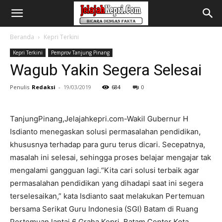
Beranda
Kepri Terkini
Kepri Terkini
Pemprov Tanjung Pinang
Wagub Yakin Segera Selesai
Penulis
Redaksi
-
19/03/2019
684
0
TanjungPinang,Jelajahkepri.com-Wakil Gubernur H
Isdianto menegaskan solusi permasalahan pendidikan,
khususnya terhadap para guru terus dicari. Secepatnya,
masalah ini selesai, sehingga proses belajar mengajar tak
mengalami gangguan lagi.“Kita cari solusi terbaik agar
permasalahan pendidikan yang dihadapi saat ini segera
terselesaikan,” kata Isdianto saat melakukan Pertemuan
bersama Serikat Guru Indonesia (SGI) Batam di Ruang
Pertemuan lantai 6 Graha Kepri, Batam Center Kota