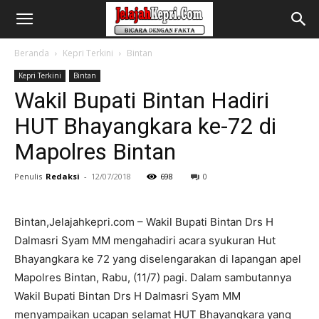
Beranda
Kepri Terkini
Bintan
Kepri Terkini
Bintan
Wakil Bupati Bintan Hadiri
HUT Bhayangkara ke-72 di
Mapolres Bintan
Penulis
Redaksi
-
12/07/2018
698
0
Bintan,Jelajahkepri.com – Wakil Bupati Bintan Drs H
Dalmasri Syam MM mengahadiri acara syukuran Hut
Bhayangkara ke 72 yang diselengarakan di lapangan apel
Mapolres Bintan, Rabu, (11/7) pagi. Dalam sambutannya
Wakil Bupati Bintan Drs H Dalmasri Syam MM
menyampaikan ucapan selamat HUT Bhayangkara yang