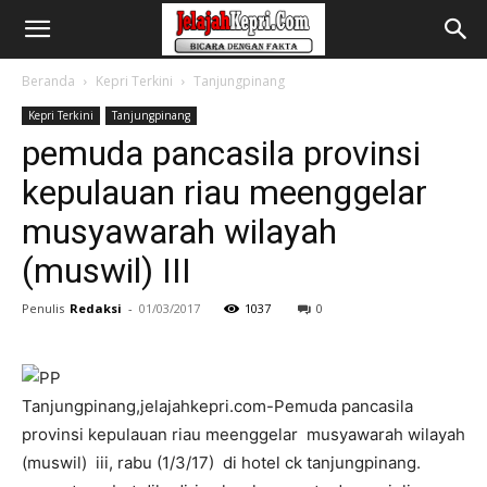
Beranda
Kepri Terkini
Tanjungpinang
Kepri Terkini
Tanjungpinang
pemuda pancasila provinsi
kepulauan riau meenggelar
musyawarah wilayah
(muswil) III
Penulis
Redaksi
-
01/03/2017
1037
0
Tanjungpinang,jelajahkepri.com-Pemuda pancasila
provinsi kepulauan riau meenggelar musyawarah wilayah
(muswil) iii, rabu (1/3/17) di hotel ck tanjungpinang.