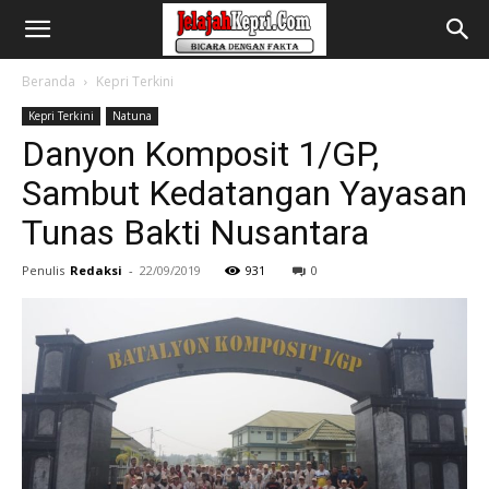
Beranda
Kepri Terkini
Kepri Terkini
Natuna
Danyon Komposit 1/GP,
Sambut Kedatangan Yayasan
Tunas Bakti Nusantara
Penulis
Redaksi
-
22/09/2019
931
0