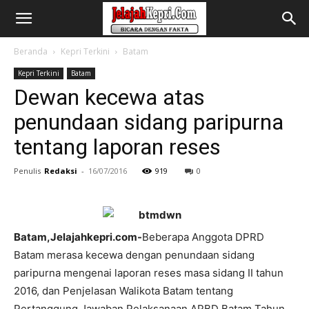
Beranda
Kepri Terkini
Batam
Kepri Terkini
Batam
Dewan kecewa atas
penundaan sidang paripurna
tentang laporan reses
Penulis
Redaksi
-
16/07/2016
919
0
Batam,Jelajahkepri.com-
Beberapa Anggota DPRD
Batam merasa kecewa dengan penundaan sidang
paripurna mengenai laporan reses masa sidang II tahun
2016, dan Penjelasan Walikota Batam tentang
Pertanggung Jawaban Pelaksanaan APBD Batam Tahun