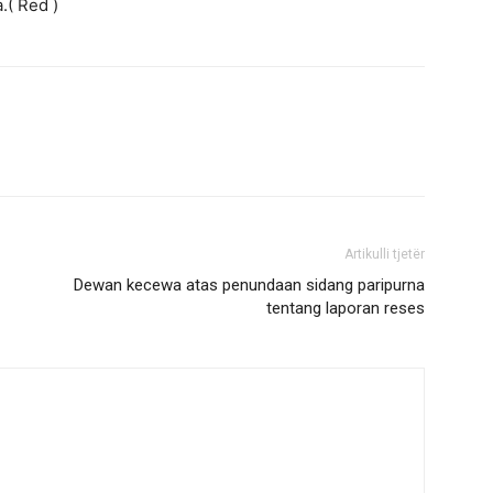
.( Red )
Artikulli tjetër
Dewan kecewa atas penundaan sidang paripurna
tentang laporan reses