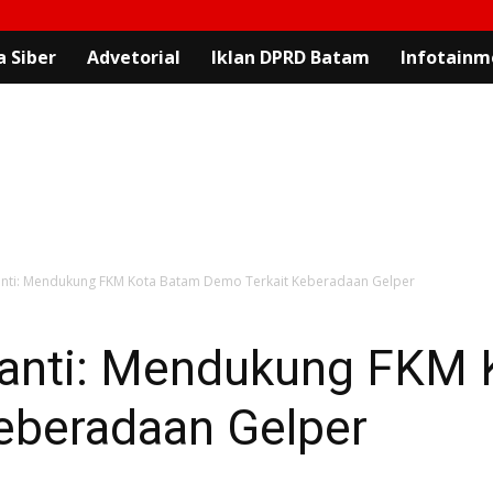
 Siber
Advetorial
Iklan DPRD Batam
Infotainm
santi: Mendukung FKM Kota Batam Demo Terkait Keberadaan Gelper
rsanti: Mendukung FKM
eberadaan Gelper