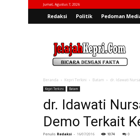
Jumat, Agustus 7, 2026
Redaksi
Politik
Pedoman Media
jelajahkepri.com
Beranda
Kepri Terkini
Batam
dr. Idawati Nur
Kepri Terkini
Batam
dr. Idawati Nu
Demo Terkait K
Penulis
Redaksi
-
16/07/2016
1074
0