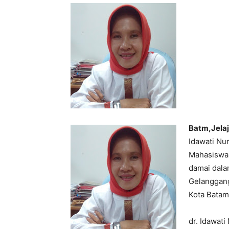
Batm,Jela
Idawati Nu
Mahasiswa 
damai dala
Gelanggang
Kota Batam.
dr. Idawat