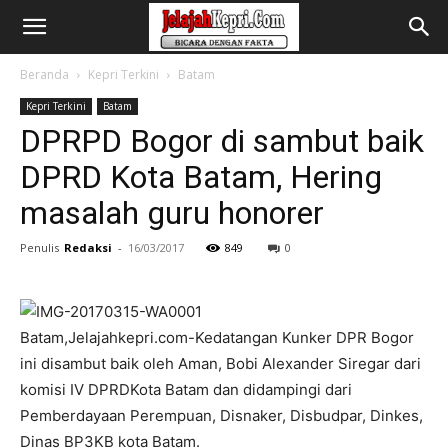
Beranda
Kepri Terkini
Batam
Kepri Terkini
Batam
DPRPD Bogor di sambut baik
DPRD Kota Batam, Hering
masalah guru honorer
Penulis
Redaksi
-
16/03/2017
849
0
Batam,Jelajahkepri.com-Kedatangan Kunker DPR Bogor
ini disambut baik oleh Aman, Bobi Alexander Siregar dari
komisi IV DPRDKota Batam dan didampingi dari
Pemberdayaan Perempuan, Disnaker, Disbudpar, Dinkes,
Dinas BP3KB kota Batam.