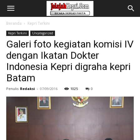
Beranda
Kepri Terkini
Kepri Terkini
Uncategorized
Galeri foto kegiatan komisi IV
dengan Ikatan Dokter
Indonesia Kepri digraha kepri
Batam
Penulis
Redaksi
-
07/09/2016
1025
0