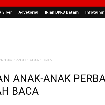
 Siber
Advetorial
Iklan DPRD Batam
Infotainm
K PERBATASAN MELALUI RUMAH BACA
N ANAK-ANAK PERB
AH BACA