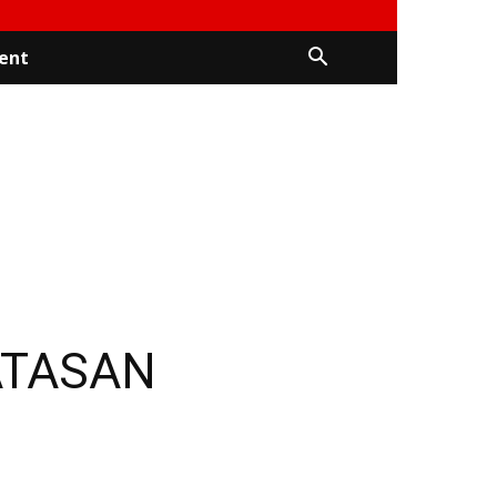
ent
ATASAN