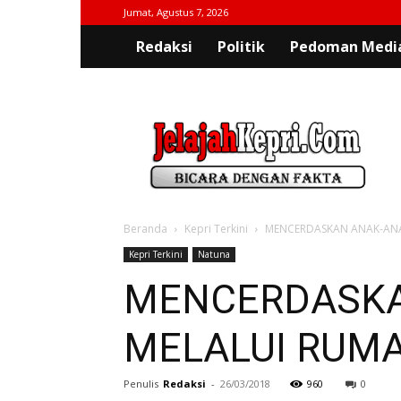
Jumat, Agustus 7, 2026
Redaksi
Politik
Pedoman Media
jelajahkepri.com
Beranda
Kepri Terkini
MENCERDASKAN ANAK-ANA
Kepri Terkini
Natuna
MENCERDASKA
MELALUI RUM
Penulis
Redaksi
-
26/03/2018
960
0