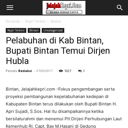
Beranda
Kepri Terkini
Bintan
Kepri Terkini
Bintan
Uncategorized
Pelabuhan di Kab Bintan,
Bupati Bintan Temui Dirjen
Hubla
Penulis
Redaksi
-
07/09/2017
1027
0
Bintan, Jelajahkepri.com -Fokus pengembangan serta
proyeksi pembangunan kepelabuhanan kedepan di
Kabupaten Bintan terus dilakukan oleh Bupati Bintan H.
Apri Sujadi, S.Sos. Hal itu disampaikannya ketika
bersilaturahmi dan menemui Plt Dirjen Perhubungan Laut
Kemenhub RI, Capt. Bay M.Hasani di Gedung