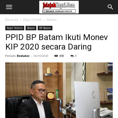
Beranda
Kepri Terkini
Batam
Kepri Terkini
Batam
BP Batam
PPID BP Batam Ikuti Monev
KIP 2020 secara Daring
Penulis
Redaksi
-
06/10/2020
459
0