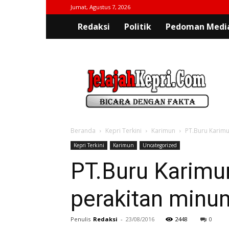
Jumat, Agustus 7, 2026
Redaksi
Politik
Pedoman Media
jelajahkepri.com
Beranda
Kepri Terkini
Karimun
PT.Buru Karimu
Kepri Terkini
Karimun
Uncategorized
PT.Buru Karimu
perakitan minu
Penulis
Redaksi
-
23/08/2016
2448
0