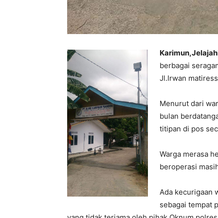
Karimun,Jelaja
berbagai seraga
Jl.Irwan matiress
Menurut dari warg
bulan berdatanga
titipan di pos sec
Warga merasa her
beroperasi masih 
Ada kecurigaan w
sebagai tempat 
yang tidak terjama oleh pihak Oknum polres