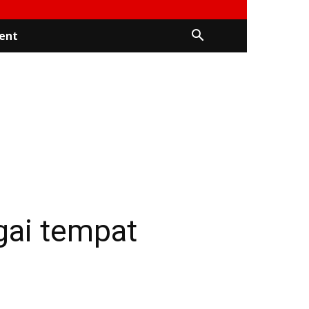
ent
gai tempat