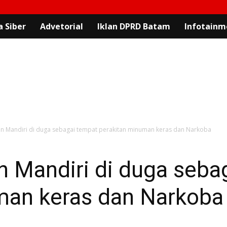
 Siber
Advetorial
Iklan DPRD Batam
Infotainm
n Mandiri di duga sebagai tempat perakitan minuman keras dan Narkoba
n Mandiri di duga seba
man keras dan Narkoba