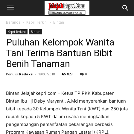
Beranda
Kepri Terkini
Bintan
Kepri Terkini
Bintan
Puluhan Kelompok Wanita
Tani Terima Bantuan Bibit
Benih Tanaman
Penulis
Redaksi
-
19/03/2018
828
0
Bintan,Jelajahkepri.com – Ketua TP PKK Kabupaten
Bintan Ibu Hj Deby Maryanti, A.Md menyerahkan bantuan
bibit kepada 30 Kelompok Wanita Tani (KWT) dan 250 juta
rupiah kepada 5 KWT dalam usaha meningkatkan
pengembangan pemanfaatan pekarangan berbasis
Program Kawasan Rumah Pangan Lestari (KRPL).