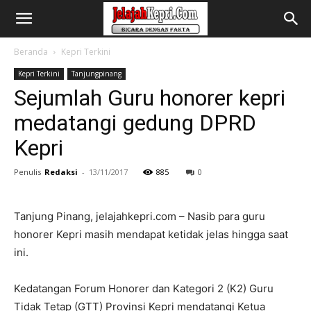
Beranda
Kepri Terkini
Kepri Terkini
Tanjungpinang
Sejumlah Guru honorer kepri
medatangi gedung DPRD
Kepri
Penulis
Redaksi
-
13/11/2017
885
0
Tanjung Pinang, jelajahkepri.com – Nasib para guru
honorer Kepri masih mendapat ketidak jelas hingga saat
ini.
Kedatangan Forum Honorer dan Kategori 2 (K2) Guru
Tidak Tetap (GTT) Provinsi Kepri mendatangi Ketua