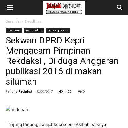
Beranda
Headlines
Headlines
Kepri Terkini
Tanjungpinang
Sekwan DPRD Kepri
Mengacam Pimpinan
Rekdaksi , Di duga Anggaran
publikasi 2016 di makan
siluman
Penulis
Redaksi
-
22/02/2017
1136
0
Tanjung Pinang, Jelajahkepri.com-Akibat naiknya