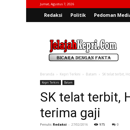
Jumat, Agustus 7, 2026
Redaksi
Politik
Pedoman Media
jelajahkepri.com
Beranda
Kepri Terkini
Batam
SK telat terbit,
Kepri Terkini
Batam
SK telat terbit
terima gaji
Penulis
Redaksi
-
27/02/2016
975
0