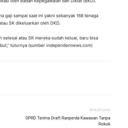
fikasi oleh Badan Kepegawaian dan Diklat (BKD).
 gaji sampai saat ini yakni sebanyak 166 tenaga
atau SK dikeluarkan oleh DKD.
ah selesai atau SK mereka sudah keluar, baru bisa
ebut,” tuturnya (sumber independennews.com)
Artikulli tjetër
DPRD Terima Draft Ranperda Kawasan Tanpa
Rokok