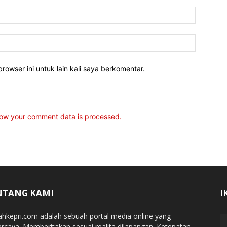
rowser ini untuk lain kali saya berkomentar.
ow your comment data is processed.
NTANG KAMI
I
jahkepri.com adalah sebuah portal media online yang
ercaya. Memberitakan sesuai realita dilapangan. Ketepatan