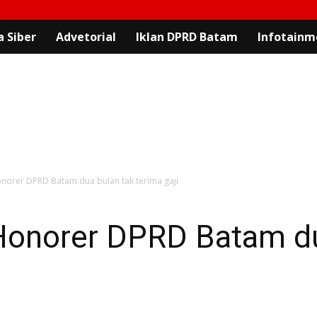
 Siber
Advetorial
Iklan DPRD Batam
Infotainm
 Honorer DPRD Batam dua bulan tak terima gaji
, Honorer DPRD Batam d