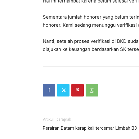
Hal ini terhambat karena belum selesai veri
Sementara jumlah honorer yang belum terima
honorer. Kami sedang menunggu verifikasi 
Nanti, setelah proses verifikasi di BKD sud
diajukan ke keuangan berdasarkan SK ters
Artikulli paraprak
Perairan Batam kerap kali tercemar Limbah B3