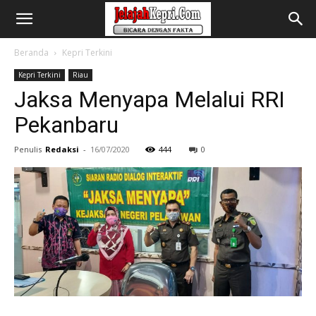
Beranda
Kepri Terkini
Kepri Terkini
Riau
Jaksa Menyapa Melalui RRI
Pekanbaru
Penulis
Redaksi
-
16/07/2020
444
0