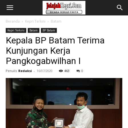
Beranda
Kepri Terkini
Batam
Kepri Terkini
Batam
BP Batam
Kepala BP Batam Terima
Kunjungan Kerja
Pangkogabwilhan I
Penulis
Redaksi
-
16/07/2020
463
0