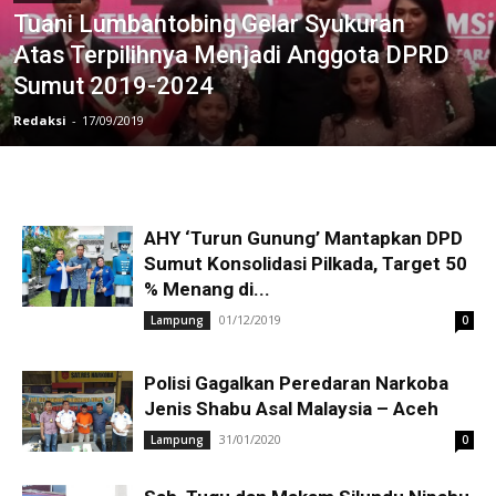
Tuani Lumbantobing Gelar Syukuran
Atas Terpilihnya Menjadi Anggota DPRD
Sumut 2019-2024
Redaksi
-
17/09/2019
AHY ‘Turun Gunung’ Mantapkan DPD
Sumut Konsolidasi Pilkada, Target 50
% Menang di...
01/12/2019
Lampung
0
Polisi Gagalkan Peredaran Narkoba
Jenis Shabu Asal Malaysia – Aceh
31/01/2020
Lampung
0