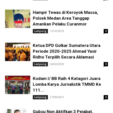
Hampir Tewas di Keroyok Massa,
Polsek Medan Area Tanggap
Amankan Pelaku Curanmor
15/10/2019
Lampung
0
Ketua DPD Golkar Sumatera Utara
Periode 2020-2025 Ahmad Yasir
Ridho Terpilih Secara Aklamasi
24/02/2020
Lampung
0
Kodam I/ BB Raih 4 Katagori Juara
Lomba Karya Jurnalistik TMMD Ke
111...
27/08/2021
Lampung
0
Gubsu Non Aktifkan 3 Pejabat,