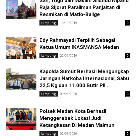
Sah, Tugu dan Makam Silundu Nipahu
Raja Sijorat Paraliman Panjaitan di
Resmikan di Matio-Balige
10/11/2019
Lampung
0
Edy Rahmayadi Terpilih Sebagai
Ketua Umum IKASMANSA Medan
22/09/2019
Lampung
0
Kapolda Sumut Berhasil Mengungkap
Jaringan Narkoba Internasional, Sabu
22,5 Kg dan 11.000 Butir Pil...
09/03/2020
Lampung
0
Polsek Medan Kota Berhasil
Menggerebek Lokasi Judi
Ketangkasan Di Medan Maimun
02/03/2020
Lampung
0